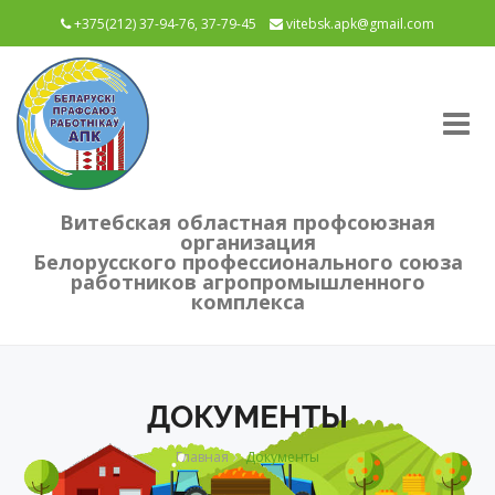
+375(212) 37-94-76, 37-79-45
vitebsk.apk@gmail.com
Tog
nav
Витебская областная профсоюзная
организация
Белорусского профессионального союза
работников агропромышленного
комплекса
ДОКУМЕНТЫ
Главная
Документы