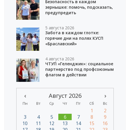
Безопасность в каждом
зернышке: помочь, подсказать,
предупредить
5 августа 2026
Забота в каждом глотке:
горячие дни на полях КУСП
«Браславский»
4 августа 2026
ЧТУП «Геленджик»: социальное
партнерство под профсоюзным
флагом в действии
‹
Август 2026
›
Пн
Вт
Ср
Чт
Пт
Сб
Вс
1
2
3
4
5
6
7
8
9
10
11
12
13
14
15
16
17
18
19
20
21
22
23