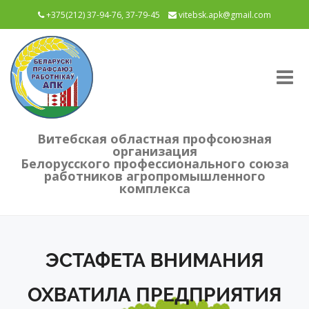
+375(212) 37-94-76, 37-79-45
vitebsk.apk@gmail.com
Tog
nav
Витебская областная профсоюзная
организация
Белорусского профессионального союза
работников агропромышленного
комплекса
ЭСТАФЕТА ВНИМАНИЯ
ОХВАТИЛА ПРЕДПРИЯТИЯ