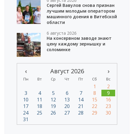
6 августа 2026
Сергей Вавулов снова признан
лучшим молодым оператором
машинного доения в Витебской
области
6 августа 2026
На консервном заводе знают
цену каждому зернышку и
соломинке
‹
Август 2026
›
Пн
Вт
Ср
Чт
Пт
Сб
Вс
1
2
3
4
5
6
7
8
9
10
11
12
13
14
15
16
17
18
19
20
21
22
23
24
25
26
27
28
29
30
31